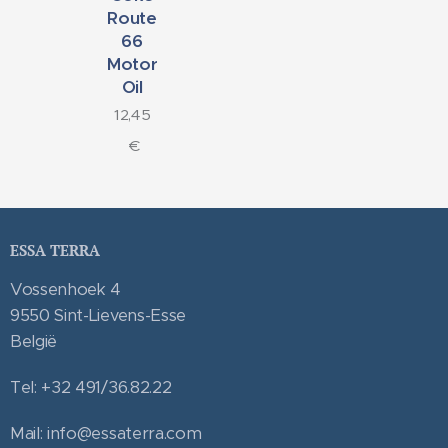
Route
66
Motor
Oil
12,45
€
ESSA TERRA
Vossenhoek 4
9550 Sint-Lievens-Esse
België
Tel: +32 491/36.82.22
Mail: info@essaterra.com