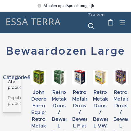
Afhalen op afspraak mogelijk
Zoeken
Bewaardozen Large
Categorieën
Alle
producten
John
Retro
Retro
Retro
Retro
Populaire
Deere
Metalen
Metalen
Metalen
Metale
producten
Farm
Doos
Doos
Doos
Doos
Equipment
/
/
/
/
Retro
Bewaardoos
Bewaardoos
Bewaardoos
Bewaa
Metalen
L
L Fiat
L VW
L