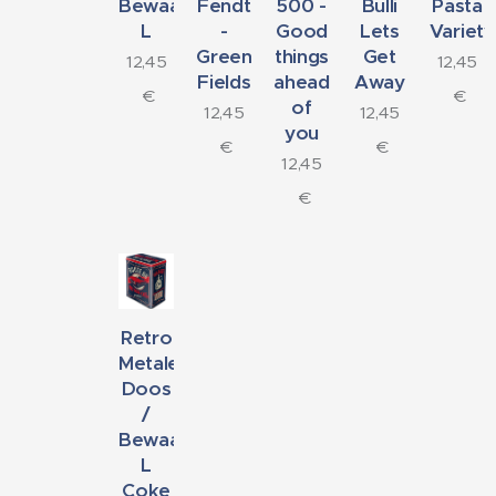
Bewaardoos
Fendt
500 -
Bulli
Pasta
L
-
Good
Lets
Variety
Green
things
Get
12,45
12,45
Fields
ahead
Away
€
€
of
12,45
12,45
you
€
€
12,45
€
Retro
Metalen
Doos
/
Bewaardoos
L
Coke