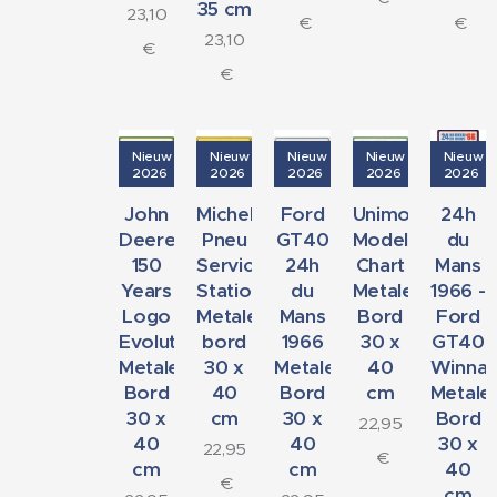
35 cm
23,10
€
€
23,10
€
€
Nieuw
Nieuw
Nieuw
Nieuw
Nieuw
2026
2026
2026
2026
2026
John
Michelin
Ford
Unimog
24h
Deere
Pneu
GT40
Model
du
150
Service
24h
Chart
Mans
Years
Station
du
Metalen
1966 -
Logo
Metalen
Mans
Bord
Ford
Evolution
bord
1966
30 x
GT40
Metalen
30 x
Metalen
40
Winnaa
Bord
40
Bord
cm
Metale
30 x
cm
30 x
Bord
22,95
40
40
30 x
22,95
€
cm
cm
40
€
cm