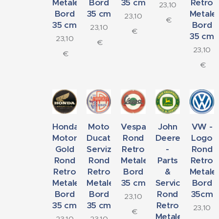
Metalen
Bord
35 cm
Retro
23,10
Bord
35 cm
Metale
23,10
€
35 cm
Bord
23,10
€
35 cm
23,10
€
23,10
€
€
Honda
Moto
Vespa
John
VW -
Motorcycles
Ducati
Rond
Deere
Logo
Gold
Servizio
Retro
-
Rond
Rond
Rond
Metalen
Parts
Retro
Retro
Retro
Bord
&
Metale
Metalen
Metalen
35 cm
Service
Bord
Bord
Bord
Rond
35cm
23,10
35 cm
35 cm
Retro
23,10
€
Metalen
23,10
23,10