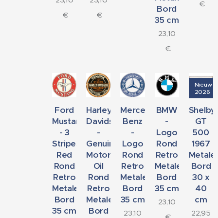
€
Bord
€
€
35 cm
23,10
€
Nieuw
2026
Ford
Harley-
Mercedes-
BMW
Shelby
Mustang
Davidson
Benz
-
GT
- 3
-
-
Logo
500
Stripes
Genuine
Logo
Rond
1967
Red
Motor
Rond
Retro
Metale
Rond
Oil
Retro
Metalen
Bord
Retro
Rond
Metalen
Bord
30 x
Metalen
Retro
Bord
35 cm
40
Bord
Metalen
35 cm
cm
23,10
35 cm
Bord
23,10
22,95
€