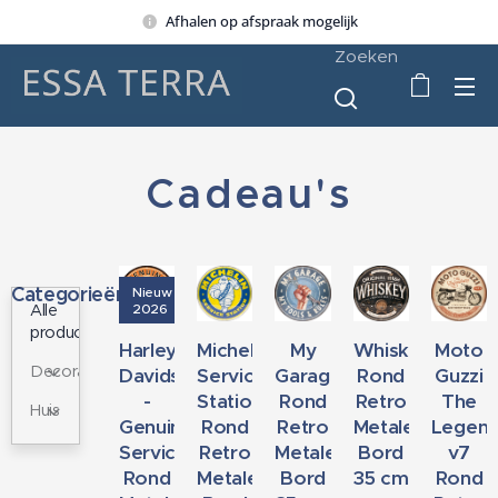
Afhalen op afspraak mogelijk
Zoeken
Cadeau's
Categorieën
Nieuw
2026
Alle
producten
Harley-
Michelin
My
Whiskey
Moto
Decoratie
Davidson
Service
Garage
Rond
Guzzi
-
Station
Rond
Retro
The
Huis
Genuine
Rond
Retro
Metalen
Legend
Service
Retro
Metalen
Bord
v7
Rond
Metalen
Bord
35 cm
Rond