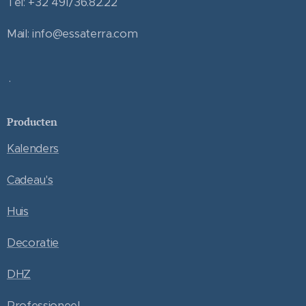
Tel: +32 491/36.82.22
Mail: info@essaterra.com
.
Producten
Kalenders
Cadeau's
Huis
Decoratie
DHZ
Professioneel