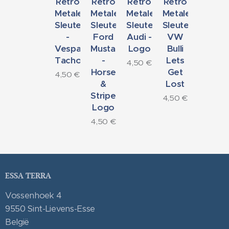
Retro
Retro
Retro
Retro
Metalen
Metalen
Metalen
Metalen
Sleutelhanger
Sleutelhanger
Sleutelhanger
Sleutelhanger
-
Ford
Audi -
VW
Vespa
Mustang
Logo
Bulli
Tacho
-
Lets
4,50
€
Horse
Get
4,50
€
&
Lost
Stripes
4,50
€
Logo
4,50
€
ESSA TERRA
Vossenhoek 4
9550 Sint-Lievens-Esse
België