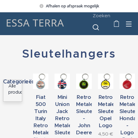
Afhalen op afspraak mogelijk
Zoeken
Sleutelhangers
Categorieën
Alle
producten
Fiat
Mini
Retro
Retro
Retro
500
Union
Metalen
Metalen
Metale
Turin
Jack
Sleutelhanger
Sleutelhanger
Sleute
Italy
Retro
-
Opel
Honda
Retro
Metalen
John
Logo
-
Metalen
Sleutelhanger
Deere
Logo
4,50
€