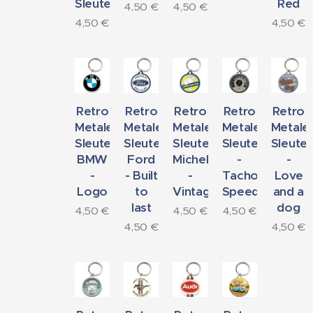
Sleutelhanger
Red
4,50
€
4,50
€
4,50
€
4,50
€
Retro
Retro
Retro
Retro
Retro
Metalen
Metalen
Metalen
Metalen
Metale
Sleutelhanger
Sleutelhanger
Sleutelhanger
Sleutelhanger
Sleute
BMW
Ford
Michelin
-
-
-
- Built
-
Tacho
Love
Logo
to
Vintage
Speedometer
and a
last
dog
4,50
€
4,50
€
4,50
€
4,50
€
4,50
€