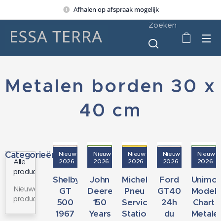
Afhalen op afspraak mogelijk
Zoeken
Metalen borden 30 x
40 cm
Categorieën
Nieuw
Nieuw
Nieuw
Nieuw
Nieuw
2026
2026
2026
2026
2026
Alle
producten
Shelby
John
Michelin
Ford
Unimo
Nieuwe
GT
Deere
Pneu
GT40
Model
producten
500
150
Service
24h
Chart
1967
Years
Station
du
Metale