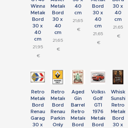
Winnaars
Metalen
40
Bord
30 x
Metalen
Bord
cm
30 x
40
Bord
30 x
40
cm
21,65
30 x
40
cm
21,65
€
40
cm
21,65
€
cm
21,65
€
21,95
€
€
Retro
Retro
Aged
Volkswagen
Whisk
Metalen
Metalen
Gin
Golf
Sunshi
Bord
Bord
Barrel
GTI
Retro
Renault
Renault
Retro
1976
Metale
Garage
Parking
Metalen
Metalen
Bord
30 x
Only
Bord
Bord
30 x