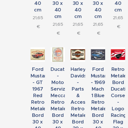
40
30 x
30 x
30 x
40
cm
40
40
40
cm
cm
cm
cm
21,65
21,65
21,65
21,65
21,65
€
€
€
€
€
Ford
Ducati
Harley-
Ford
Retro
Mustang
-
Davidson
Mustang
Metale
- GT
Moto
-
- 1969
Bord
1967
Servizio
Parts
Mach
Ducati
Red
Meccanica
&
1 Blue
Corse
Retro
Retro
Accessoires
Retro
-
Metalen
Metalen
Retro
Metalen
Logo
Bord
Bord
Metalen
Bord
Racing
30 x
30 x
Bord
30 x
Flag