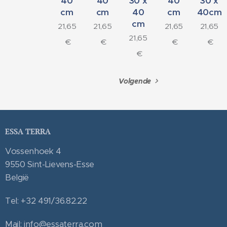
40
40
30 x
40
30 x
cm
cm
40
cm
40cm
cm
21,65
21,65
21,65
21,65
21,65
€
€
€
€
€
Volgende
ESSA TERRA
Vossenhoek 4
9550 Sint-Lievens-Esse
België
Tel: +32 491/36.82.22
Mail: info@essaterra.com