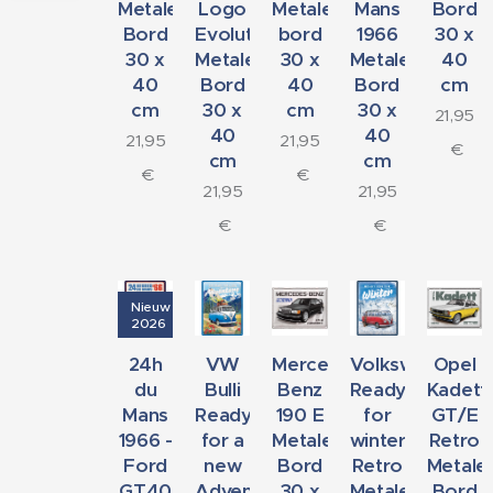
Metalen
Logo
Metalen
Mans
Bord
Bord
Evolution
bord
1966
30 x
30 x
Metalen
30 x
Metalen
40
40
Bord
40
Bord
cm
cm
30 x
cm
30 x
21,95
40
40
21,95
21,95
€
cm
cm
€
€
21,95
21,95
€
€
Nieuw
2026
24h
VW
Mercedes-
Volkswagen
Opel
du
Bulli
Benz
Ready
Kadett
Mans
Ready
190 E
for
GT/E
1966 -
for a
Metalen
winter
Retro
Ford
new
Bord
Retro
Metale
GT40
Adventure
30 x
Metalen
Bord