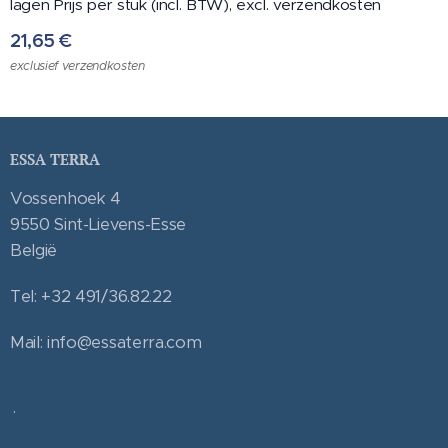
lagen Prijs per stuk (incl. BTW), excl. verzendkosten
21,65
€
exclusief verzendkosten
ESSA TERRA
Vossenhoek 4
9550 Sint-Lievens-Esse
België
Tel: +32 491/36.82.22
Mail: info@essaterra.com
.