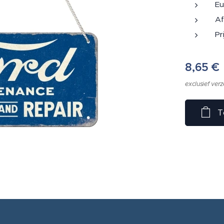
Eu
Af
Pr
8,65
€
exclusief ver
T