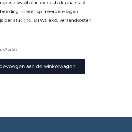
ropese kwaliteit in extra sterk plaatstaal
beelding in reliëf op meerdere lagen
ijs per stuk (incl. BTW), excl. verzendkosten
zendkosten
oevoegen aan de winkelwagen