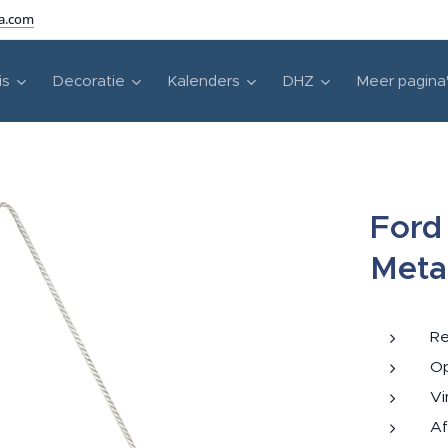
ra.com
is
Decoratie
Kalenders
DHZ
Meer pagina
Ford
Meta
Re
Op
Vi
Af