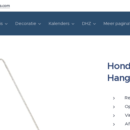
ra.com
is
Decoratie
Kalenders
DHZ
Meer pagina
Hond
Hang
Re
Op
Vi
Af