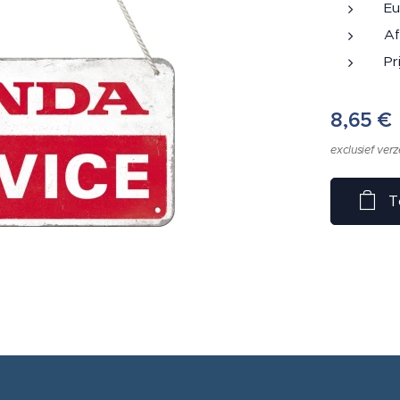
Eu
Af
Pr
8,65
€
exclusief ver
T