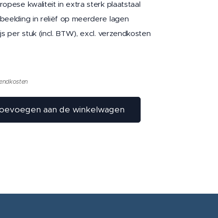
ropese kwaliteit in extra sterk plaatstaal
beelding in reliëf op meerdere lagen
ijs per stuk (incl. BTW), excl. verzendkosten
zendkosten
oevoegen aan de winkelwagen