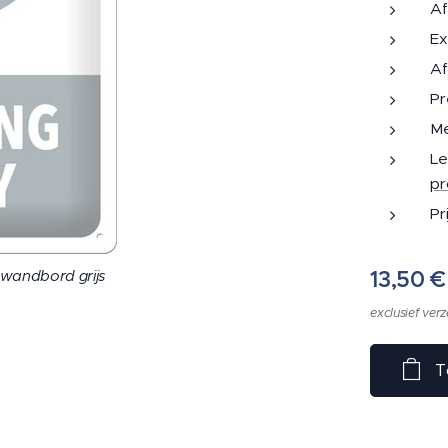
Af
Ex
Af
Pr
Me
Le
pr
Pr
 wandbord grijs
13,50
€
exclusief ver
T