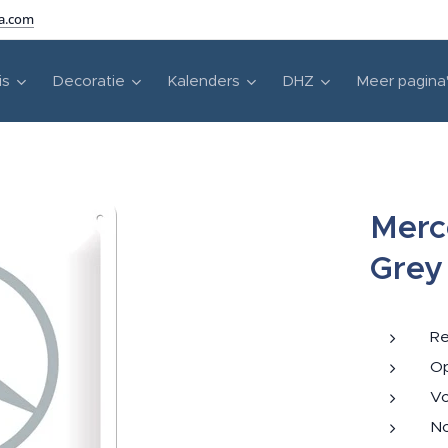
ra.com
is
Decoratie
Kalenders
DHZ
Meer pagina
Merc
Grey
Re
Op
Vo
No