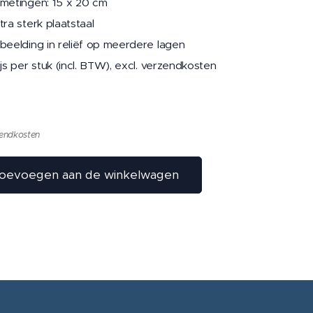
metingen: 15 x 20 cm
tra sterk plaatstaal
beelding in reliëf op meerdere lagen
ijs per stuk (incl. BTW), excl. verzendkosten
zendkosten
oevoegen aan de winkelwagen