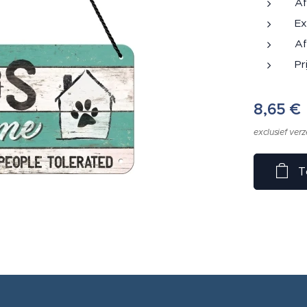
Af
Ex
Af
Pr
8,65
€
exclusief ver
T