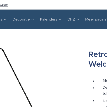
ra.com
is
Decoratie
Kalenders
DHZ
Meer pagina
Retr
Wel
Me
Op
to
No